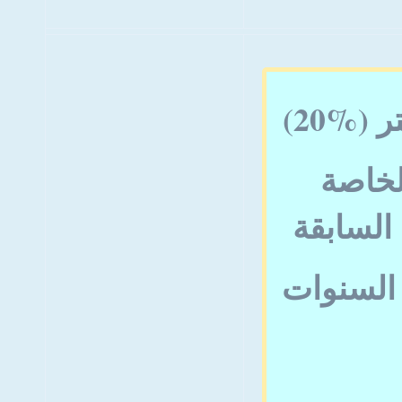
 (%20
الخاصة
 السنوات